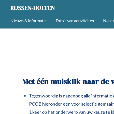
Ga
RIJSSEN-HOLTEN
direct
Nieuws & Informatie
Foto's van activiteiten
Naar A
naar
de
hoofdinhoud
Met één muisklik naar de w
Tegenwoordig is nagenoeg alle informatie 
PCOB hieronder een voor selectie gemaakt 
1 keer op het onderwerp van uw keuze te kl