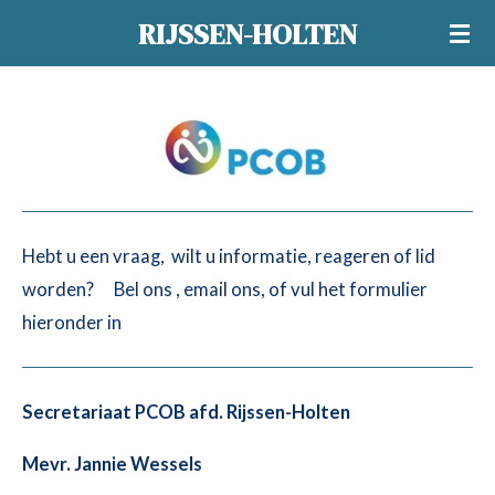
Ga
RIJSSEN-HOLTEN
direct
naar
de
hoofdinhoud
Hebt u een vraag, wilt u informatie, reageren of lid
worden? Bel ons , email ons, of vul het formulier
hieronder in
Secretariaat PCOB afd. Rijssen-Holten
Mevr. Jannie Wessels