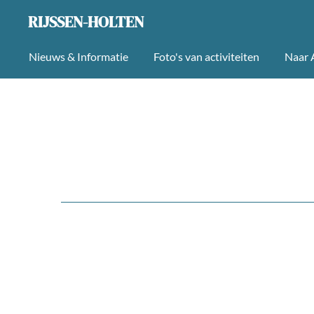
Ga
RIJSSEN-HOLTEN
direct
Nieuws & Informatie
Foto's van activiteiten
Naar A
naar
de
hoofdinhoud